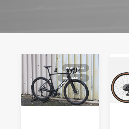
REALIZACJE
OKLEJANIE PPF
Cervelo
Can
Zmi