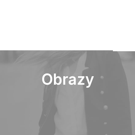
Usługi
Okle
Rege
podz
Detai
kolor
Obrazy