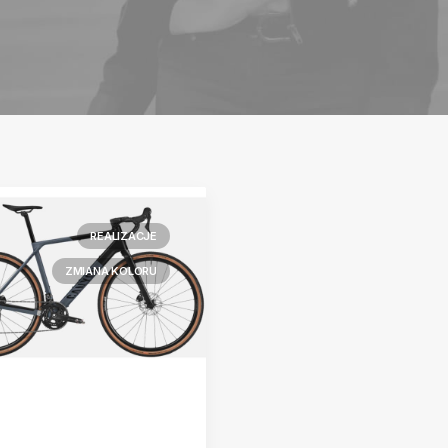
REALIZACJE
ZMIANA KOLORU
yon Grail CF —
ana koloru na mat