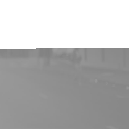
Cennik
Realizacje
O nas
Kontakt
janie PPF
neracja
espołów
ling i zmiana
u