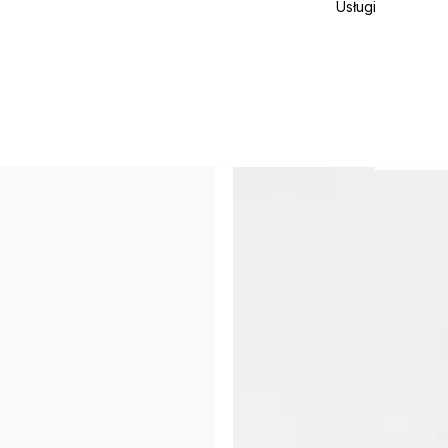
Usługi
Okle
Rege
podz
Detai
kolor