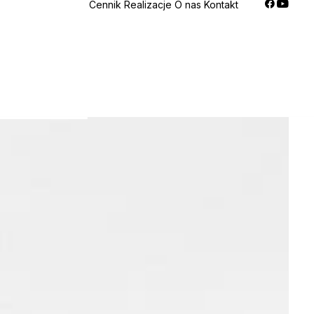
Cennik
Realizacje
O nas
Kontakt
janie PPF
neracja
espołów
ling i zmiana
u