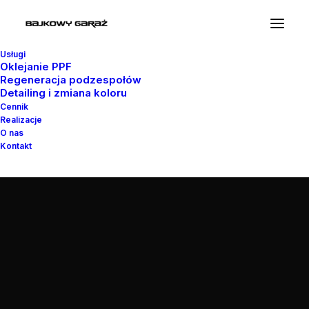
Usługi
Oklejanie PPF
Regeneracja podzespołów
Detailing i zmiana koloru
© 2026 Bajkowy Garaż. Wszystkie prawa zastrzeżone
Cennik
Realizacje
O nas
Kontakt
bajkowygaraz@gmail.com
+48 669 418 148