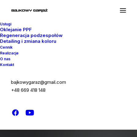
Usługi
Oklejanie PPF
Regeneracja podzespołów
Detailing i zmiana koloru
Cennik
Designer Layout
Realizacje
O nas
Kontakt
Original Layout
bajkowygaraz@gmail.com
Sidebar Stack Full
+48 669 418 148
Layout
Architect Layout