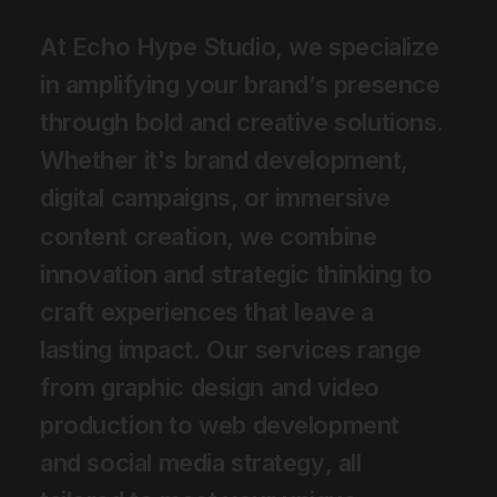
A
t
E
c
h
o
H
y
p
e
S
t
u
d
i
o
,
w
e
s
p
e
c
i
a
l
i
z
e
i
n
a
m
p
l
i
f
y
i
n
g
y
o
u
r
b
r
a
n
d
’
s
p
r
e
s
e
n
c
e
t
h
r
o
u
g
h
b
o
l
d
a
n
d
c
r
e
a
t
i
v
e
s
o
l
u
t
i
o
n
s
.
W
h
e
t
h
e
r
i
t
'
s
b
r
a
n
d
d
e
v
e
l
o
p
m
e
n
t
,
d
i
g
i
t
a
l
c
a
m
p
a
i
g
n
s
,
o
r
i
m
m
e
r
s
i
v
e
c
o
n
t
e
n
t
c
r
e
a
t
i
o
n
,
w
e
c
o
m
b
i
n
e
i
n
n
o
v
a
t
i
o
n
a
n
d
s
t
r
a
t
e
g
i
c
t
h
i
n
k
i
n
g
t
o
c
r
a
f
t
e
x
p
e
r
i
e
n
c
e
s
t
h
a
t
l
e
a
v
e
a
l
a
s
t
i
n
g
i
m
p
a
c
t
.
O
u
r
s
e
r
v
i
c
e
s
r
a
n
g
e
f
r
o
m
g
r
a
p
h
i
c
d
e
s
i
g
n
a
n
d
v
i
d
e
o
p
r
o
d
u
c
t
i
o
n
t
o
w
e
b
d
e
v
e
l
o
p
m
e
n
t
a
n
d
s
o
c
i
a
l
m
e
d
i
a
s
t
r
a
t
e
g
y
,
a
l
l