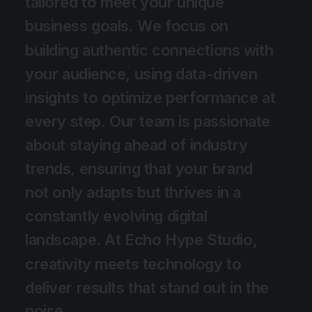
t
a
i
l
o
r
e
d
t
o
m
e
e
t
y
o
u
r
u
n
i
q
u
e
b
u
s
i
n
e
s
s
g
o
a
l
s
.
W
e
f
o
c
u
s
o
n
b
u
i
l
d
i
n
g
a
u
t
h
e
n
t
i
c
c
o
n
n
e
c
t
i
o
n
s
w
i
t
h
y
o
u
r
a
u
d
i
e
n
c
e
,
u
s
i
n
g
d
a
t
a
-
d
r
i
v
e
n
i
n
s
i
g
h
t
s
t
o
o
p
t
i
m
i
z
e
p
e
r
f
o
r
m
a
n
c
e
a
t
e
v
e
r
y
s
t
e
p
.
O
u
r
t
e
a
m
i
s
p
a
s
s
i
o
n
a
t
e
a
b
o
u
t
s
t
a
y
i
n
g
a
h
e
a
d
o
f
i
n
d
u
s
t
r
y
t
r
e
n
d
s
,
e
n
s
u
r
i
n
g
t
h
a
t
y
o
u
r
b
r
a
n
d
n
o
t
o
n
l
y
a
d
a
p
t
s
b
u
t
t
h
r
i
v
e
s
i
n
a
c
o
n
s
t
a
n
t
l
y
e
v
o
l
v
i
n
g
d
i
g
i
t
a
l
l
a
n
d
s
c
a
p
e
.
A
t
E
c
h
o
H
y
p
e
S
t
u
d
i
o
,
c
r
e
a
t
i
v
i
t
y
m
e
e
t
s
t
e
c
h
n
o
l
o
g
y
t
o
d
e
l
i
v
e
r
r
e
s
u
l
t
s
t
h
a
t
s
t
a
n
d
o
u
t
i
n
t
h
e
n
o
i
s
e
.