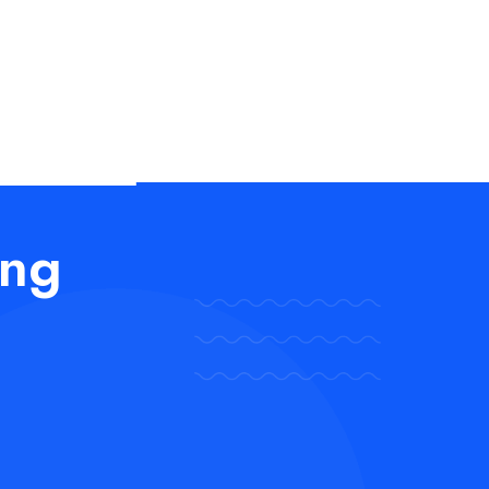
Cennik
Realizacje
O nas
Kontakt
janie PPF
neracja
espołów
ling i zmiana
u
ing