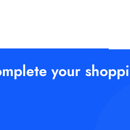
Usługi
Okle
Rege
podz
Detai
kolor
mplete your shopp