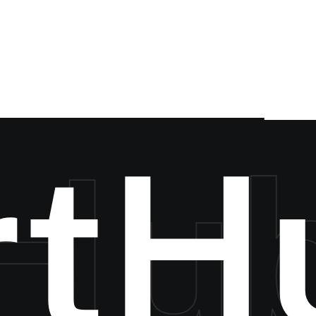
Usługi
Okle
Rege
podz
Detai
kolor
r
t
H
Hub