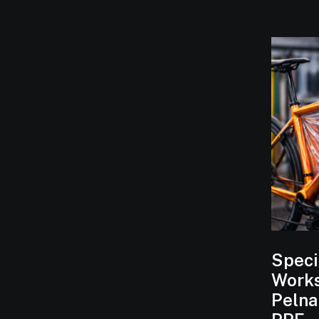
Speci
Works
Pelna