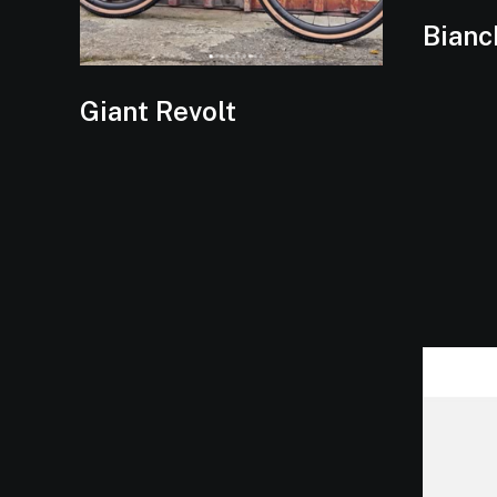
Bianc
Giant Revolt