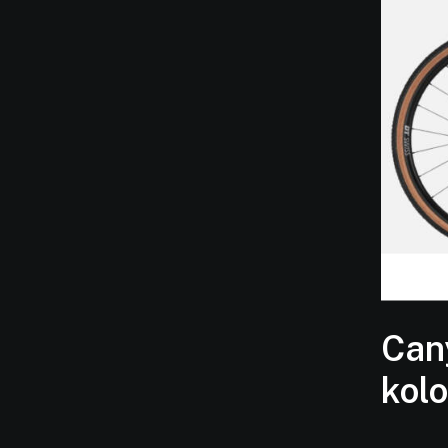
Can
kolo