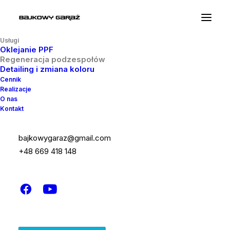
Usługi
Oklejanie PPF
Regeneracja podzespołów
Detailing i zmiana koloru
Cennik
Realizacje
O nas
Kontakt
bajkowygaraz@gmail.com
Co regenerujemy?
+48 669 418 148
Prawie wszystko, co moga
uszkodzic drogi i przypadki