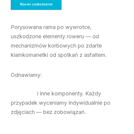
Wycen uszkodzenie
Porysowana rama po wywrotce,
uszkodzone elementy roweru — od
mechanizmów korbowych po zdarte
klamkomanetki od spotkań z asfaltem.
Odnawiamy:
ramy, widelce,
klamkomanetki, korby, wahacze,
pancerze
i inne komponenty. Każdy
przypadek wyceniamy indywidualnie po
zdjęciach — bez zobowiązań.