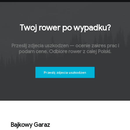
Twoj rower po wypadku?
Przeslij zdjecia uszkodzen — ocenie zakres prac i
podam cene. Odbiore rower z calej Polski.
Przeslij zdjecia uszkodzen
Bajkowy Garaz