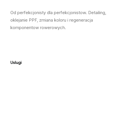
Od perfekcjonisty dla perfekcjonistow. Detailing,
oklejanie PPF, zmiana koloru i regeneracja
komponentow rowerowych.
Instagram @bajkowygaraz
Uslugi
Oklejanie PPF
Zmiana koloru
Detailing
Regeneracja
Cennik
Realizacje